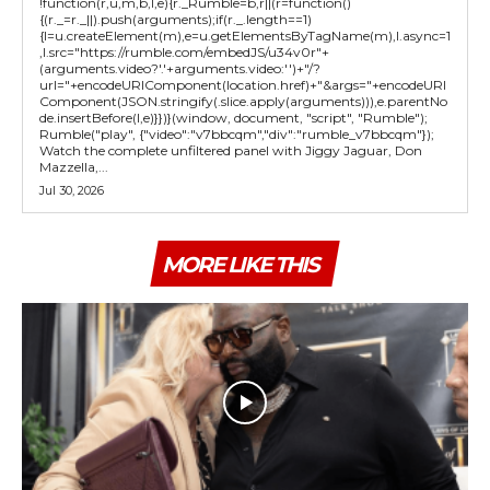
!function(r,u,m,b,l,e){r._Rumble=b,r||(r=function()
{(r._=r._||).push(arguments);if(r._.length==1)
{l=u.createElement(m),e=u.getElementsByTagName(m),l.async=1
,l.src="https://rumble.com/embedJS/u34v0r"+
(arguments.video?'.'+arguments.video:'')+"/?
url="+encodeURIComponent(location.href)+"&args="+encodeURI
Component(JSON.stringify(.slice.apply(arguments))),e.parentNo
de.insertBefore(l,e)}})}(window, document, "script", "Rumble");
Rumble("play", {"video":"v7bbcqm","div":"rumble_v7bbcqm"});
Watch the complete unfiltered panel with Jiggy Jaguar, Don
Mazzella,...
Jul 30, 2026
MORE LIKE THIS