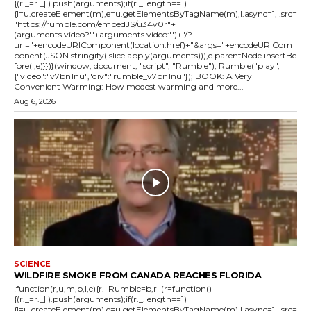
{(r._=r._||).push(arguments);if(r._.length==1)
{l=u.createElement(m),e=u.getElementsByTagName(m),l.async=1,l.src=
"https://rumble.com/embedJS/u34v0r"+
(arguments.video?'.'+arguments.video:'')+"/?
url="+encodeURIComponent(location.href)+"&args="+encodeURICom
ponent(JSON.stringify(.slice.apply(arguments))),e.parentNode.insertBe
fore(l,e)}})}(window, document, "script", "Rumble"); Rumble("play",
{"video":"v7bn1nu","div":"rumble_v7bn1nu"}); BOOK: A Very
Convenient Warming: How modest warming and more...
Aug 6, 2026
SCIENCE
WILDFIRE SMOKE FROM CANADA REACHES FLORIDA
!function(r,u,m,b,l,e){r._Rumble=b,r||(r=function()
{(r._=r._||).push(arguments);if(r._.length==1)
{l=u.createElement(m),e=u.getElementsByTagName(m),l.async=1,l.src=