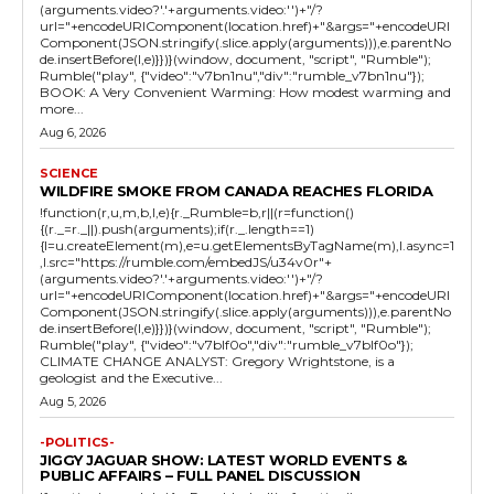
(arguments.video?'.'+arguments.video:'')+"/?
url="+encodeURIComponent(location.href)+"&args="+encodeURI
Component(JSON.stringify(.slice.apply(arguments))),e.parentNo
de.insertBefore(l,e)}})}(window, document, "script", "Rumble");
Rumble("play", {"video":"v7bn1nu","div":"rumble_v7bn1nu"});
BOOK: A Very Convenient Warming: How modest warming and
more...
Aug 6, 2026
SCIENCE
WILDFIRE SMOKE FROM CANADA REACHES FLORIDA
!function(r,u,m,b,l,e){r._Rumble=b,r||(r=function()
{(r._=r._||).push(arguments);if(r._.length==1)
{l=u.createElement(m),e=u.getElementsByTagName(m),l.async=1
,l.src="https://rumble.com/embedJS/u34v0r"+
(arguments.video?'.'+arguments.video:'')+"/?
url="+encodeURIComponent(location.href)+"&args="+encodeURI
Component(JSON.stringify(.slice.apply(arguments))),e.parentNo
de.insertBefore(l,e)}})}(window, document, "script", "Rumble");
Rumble("play", {"video":"v7blf0o","div":"rumble_v7blf0o"});
CLIMATE CHANGE ANALYST: Gregory Wrightstone, is a
geologist and the Executive...
Aug 5, 2026
-POLITICS-
JIGGY JAGUAR SHOW: LATEST WORLD EVENTS &
PUBLIC AFFAIRS – FULL PANEL DISCUSSION