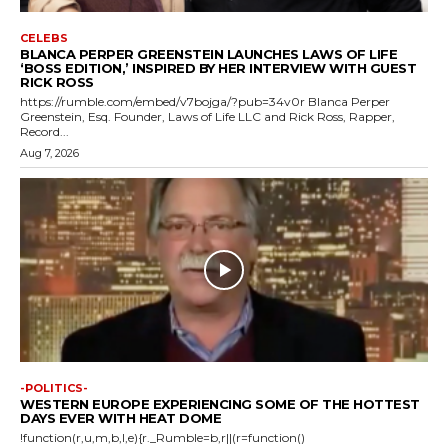
CELEBS
BLANCA PERPER GREENSTEIN LAUNCHES LAWS OF LIFE
‘BOSS EDITION,’ INSPIRED BY HER INTERVIEW WITH GUEST
RICK ROSS
https://rumble.com/embed/v7bojga/?pub=34v0r Blanca Perper
Greenstein, Esq. Founder, Laws of Life LLC and Rick Ross, Rapper,
Record...
Aug 7, 2026
-POLITICS-
WESTERN EUROPE EXPERIENCING SOME OF THE HOTTEST
DAYS EVER WITH HEAT DOME
!function(r,u,m,b,l,e){r._Rumble=b,r||(r=function()