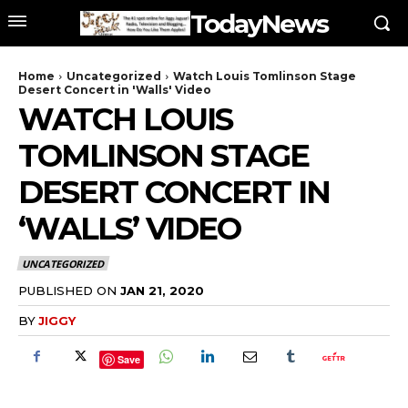
TodayNews
Home
Uncategorized
Watch Louis Tomlinson Stage
Desert Concert in 'Walls' Video
WATCH LOUIS
TOMLINSON STAGE
DESERT CONCERT IN
‘WALLS’ VIDEO
UNCATEGORIZED
PUBLISHED ON
JAN 21, 2020
BY
JIGGY
Save