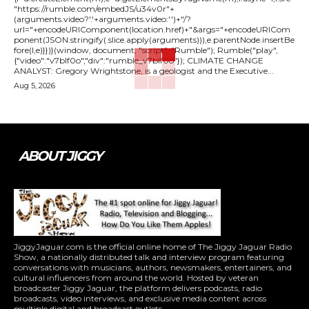
"https://rumble.com/embedJS/u34v0r"+
(arguments.video?'.'+arguments.video:'')+"/?
url="+encodeURIComponent(location.href)+"&args="+encodeURICom
ponent(JSON.stringify(.slice.apply(arguments))),e.parentNode.insertBe
fore(l,e)}})}(window, document, "script", "Rumble"); Rumble("play",
{"video":"v7blf0o","div":"rumble_v7blf0o"}); CLIMATE CHANGE
ANALYST: Gregory Wrightstone, is a geologist and the Executive...
Aug 5, 2026
ABOUT JIGGY
JiggyJaguar.com is the official online home of The Jiggy Jaguar Radio
Show, a nationally distributed talk and interview program featuring
conversations with musicians, authors, newsmakers, entertainers, and
cultural influencers from around the world. Hosted by veteran
broadcaster Jiggy Jaguar, the platform delivers podcasts, radio
broadcasts, video interviews, and exclusive media content across
multiple digital and broadcast outlets.