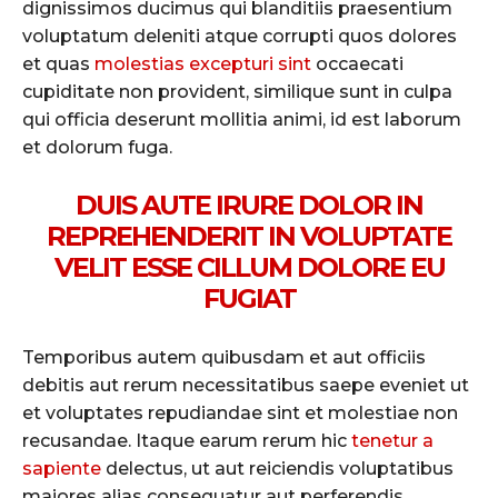
dignissimos ducimus qui blanditiis praesentium
voluptatum deleniti atque corrupti quos dolores
et quas
molestias excepturi sint
occaecati
cupiditate non provident, similique sunt in culpa
qui officia deserunt mollitia animi, id est laborum
et dolorum fuga.
DUIS AUTE IRURE DOLOR IN
REPREHENDERIT IN VOLUPTATE
VELIT ESSE CILLUM DOLORE EU
FUGIAT
Temporibus autem quibusdam et aut officiis
debitis aut rerum necessitatibus saepe eveniet ut
et voluptates repudiandae sint et molestiae non
recusandae. Itaque earum rerum hic
tenetur a
sapiente
delectus, ut aut reiciendis voluptatibus
maiores alias consequatur aut perferendis