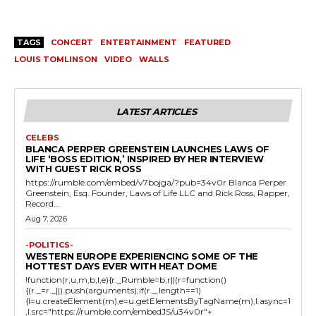
TAGS
CONCERT
ENTERTAINMENT
FEATURED
LOUIS TOMLINSON
VIDEO
WALLS
LATEST ARTICLES
CELEBS
BLANCA PERPER GREENSTEIN LAUNCHES LAWS OF
LIFE ‘BOSS EDITION,’ INSPIRED BY HER INTERVIEW
WITH GUEST RICK ROSS
https://rumble.com/embed/v7bojga/?pub=34v0r Blanca Perper
Greenstein, Esq. Founder, Laws of Life LLC and Rick Ross, Rapper,
Record...
Aug 7, 2026
-POLITICS-
WESTERN EUROPE EXPERIENCING SOME OF THE
HOTTEST DAYS EVER WITH HEAT DOME
!function(r,u,m,b,l,e){r._Rumble=b,r||(r=function()
{(r._=r._||).push(arguments);if(r._.length==1)
{l=u.createElement(m),e=u.getElementsByTagName(m),l.async=1
,l.src="https://rumble.com/embedJS/u34v0r"+